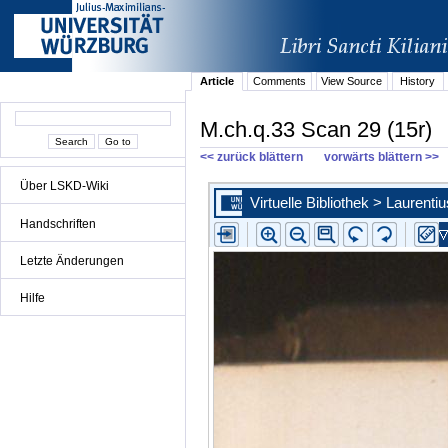
Article
Comments
View Source
History
M.ch.q.33 Scan 29 (15r)
<< zurück blättern
vorwärts blättern >>
Über LSKD-Wiki
Handschriften
Letzte Änderungen
Hilfe