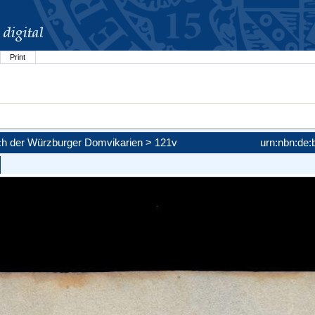
Print
)