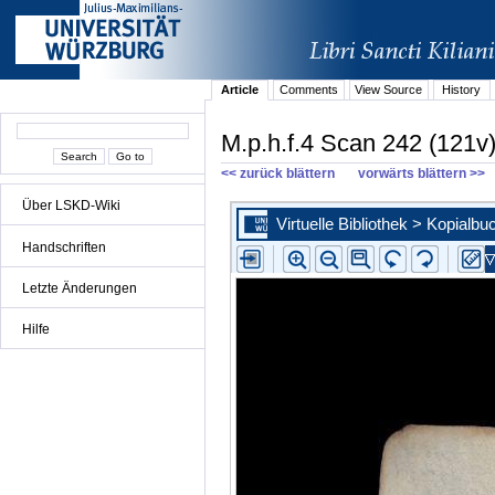
Article
Comments
View Source
History
M.p.h.f.4 Scan 242 (121v
<< zurück blättern
vorwärts blättern >>
Über LSKD-Wiki
Handschriften
Letzte Änderungen
Hilfe