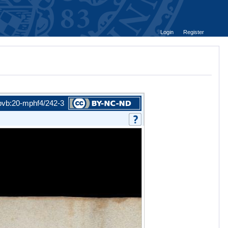
Login
Register