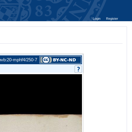
Login
Register