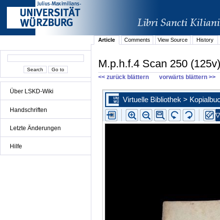
Article
Comments
View Source
History
M.p.h.f.4 Scan 250 (125v
<< zurück blättern
vorwärts blättern >>
Über LSKD-Wiki
Handschriften
Letzte Änderungen
Hilfe