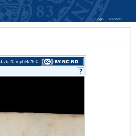
Login
Register