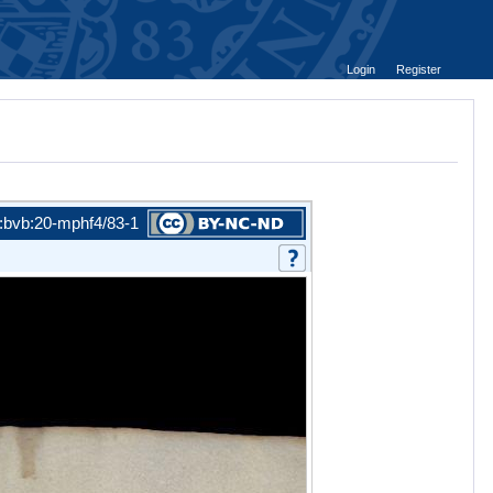
Login
Register