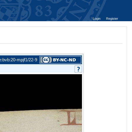
Login
Register