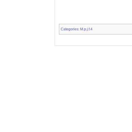
Categories
M.p.j.f.4
: