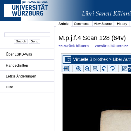
Article
Comments
View Source
History
M.p.j.f.4 Scan 128 (64v)
<< zurück blättern
vorwärts blättern >>
Über LSKD-Wiki
Handschriften
Letzte Änderungen
Hilfe