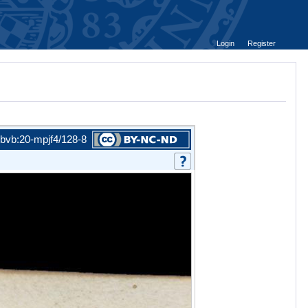
Login
Register