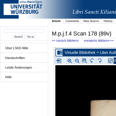
Article
Comments
View Source
History
M.p.j.f.4 Scan 178 (89v)
<< zurück blättern
vorwärts blättern >>
Über LSKD-Wiki
Handschriften
Letzte Änderungen
Hilfe