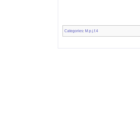
Categories
M.p.j.f.4
: