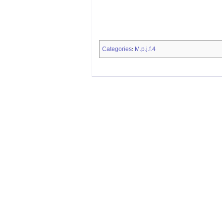
Categories
M.p.j.f.4
: