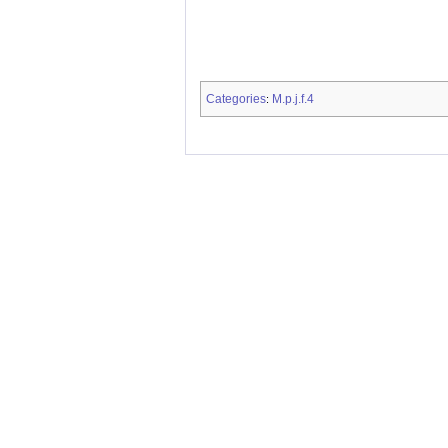
Categories
M.p.j.f.4
: