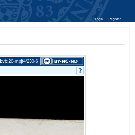
Login
Register