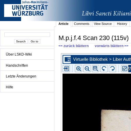
Article
Comments
View Source
History
M.p.j.f.4 Scan 230 (115v)
<< zurück blättern
vorwärts blättern >>
Über LSKD-Wiki
Handschriften
Letzte Änderungen
Hilfe