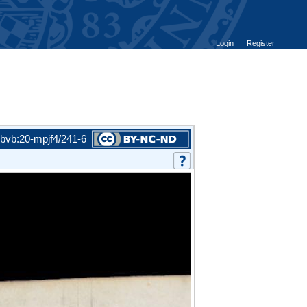
Login
Register