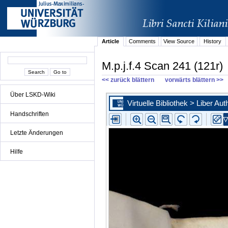
Article
Comments
View Source
History
M.p.j.f.4 Scan 241 (121r)
<< zurück blättern
vorwärts blättern >>
Über LSKD-Wiki
Handschriften
Letzte Änderungen
Hilfe