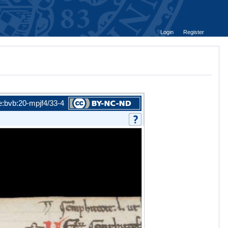
Login
Register