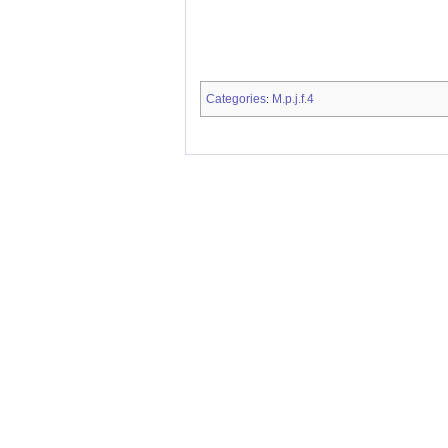
Categories
M.p.j.f.4
: