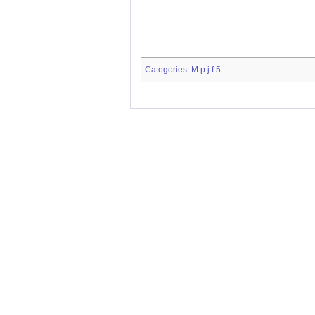
Categories
M.p.j.f.5
: