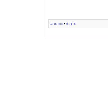
Categories
M.p.j.f.6
: