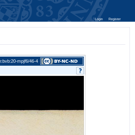
Login
Register