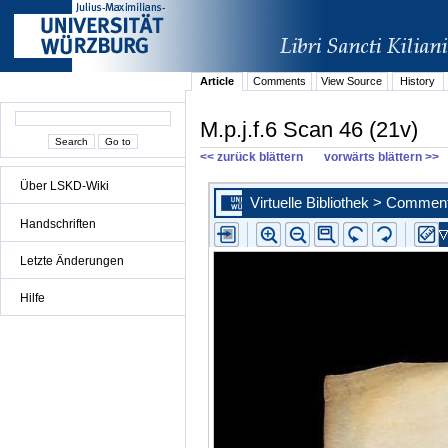
Article
Comments
View Source
History
M.p.j.f.6 Scan 46 (21v)
<< zurück blättern
vorwärts blättern >>
Über LSKD-Wiki
Handschriften
Letzte Änderungen
Hilfe