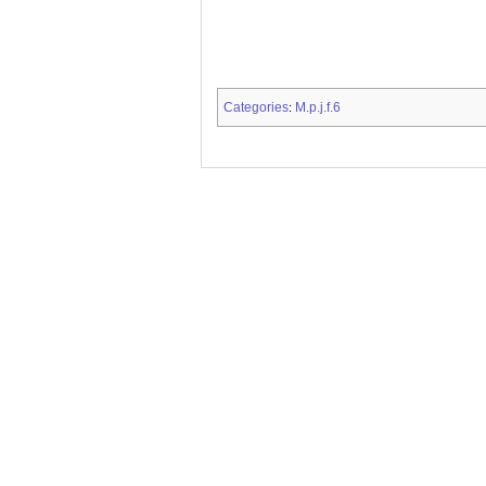
Categories
M.p.j.f.6
: