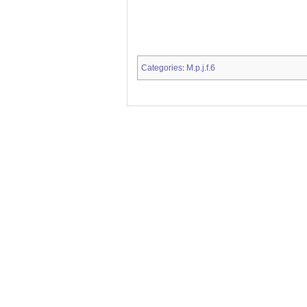
Categories
M.p.j.f.6
: