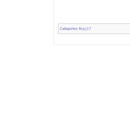
Categories
M.p.j.f.7
: