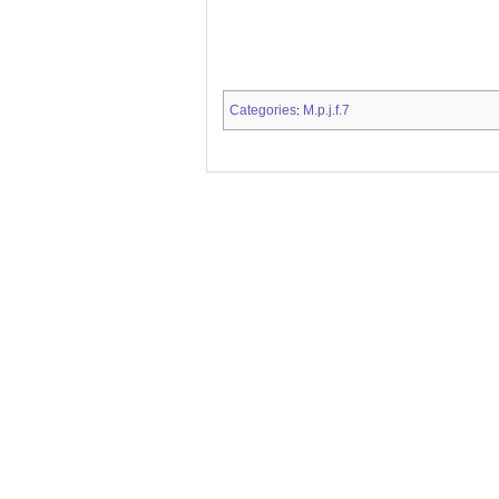
Categories
M.p.j.f.7
: