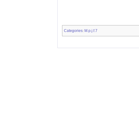
Categories
M.p.j.f.7
: