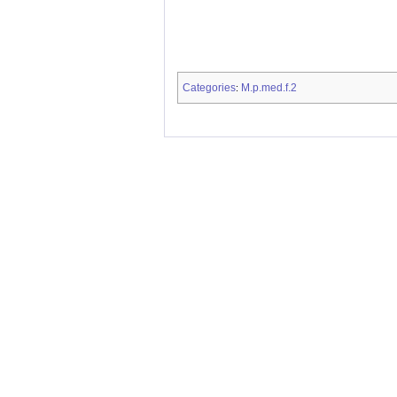
Categories
M.p.med.f.2
: