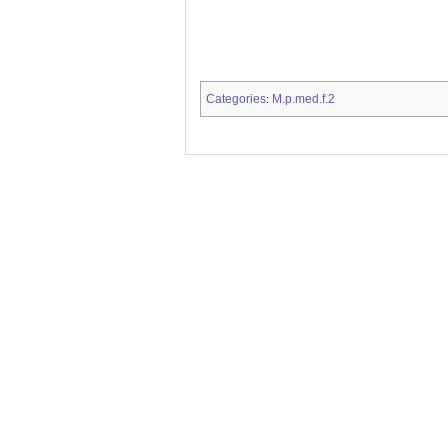
Categories
M.p.med.f.2
: