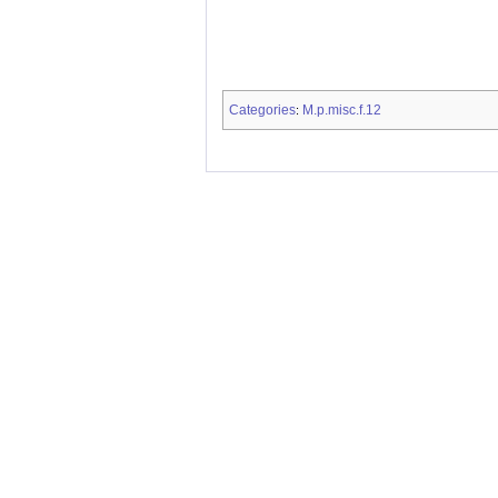
Categories
M.p.misc.f.12
: