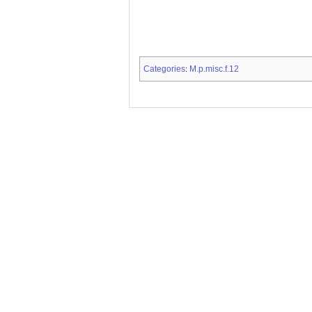
Categories
M.p.misc.f.12
: