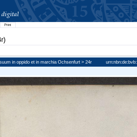
Print
r)