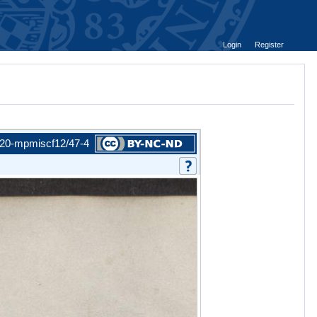
Login
Register