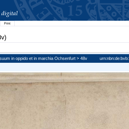
Print
8v)