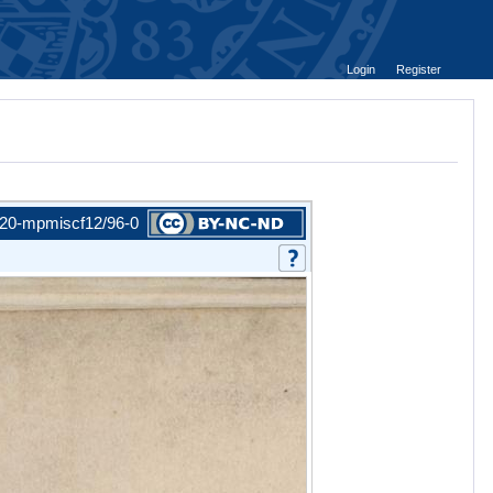
Login
Register