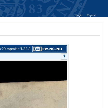
Login
Register