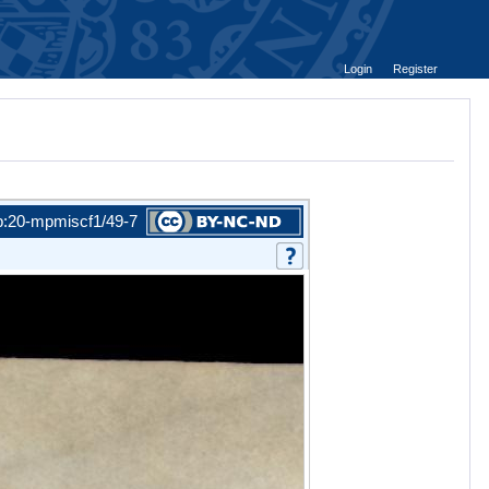
Login
Register