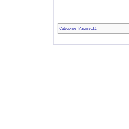
Categories
M.p.misc.f.1
: