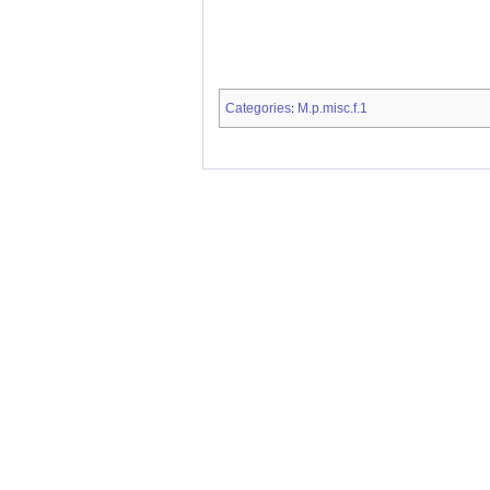
Categories
M.p.misc.f.1
: