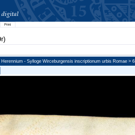
Print
r)