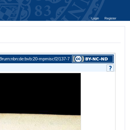
Login
Register