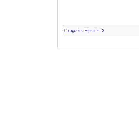
Categories
M.p.misc.f.2
: