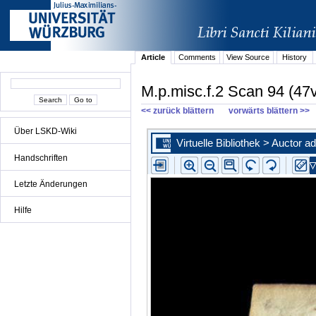
Article
Comments
View Source
History
M.p.misc.f.2 Scan 94 (47
<< zurück blättern
vorwärts blättern >>
Über LSKD-Wiki
Handschriften
Letzte Änderungen
Hilfe