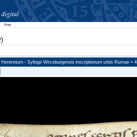
Print
v)