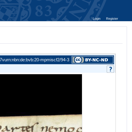
Login
Register