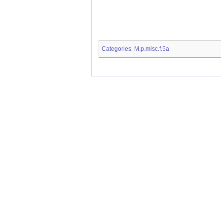
Categories
M.p.misc.f.5a
: