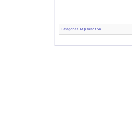
Categories
M.p.misc.f.5a
: