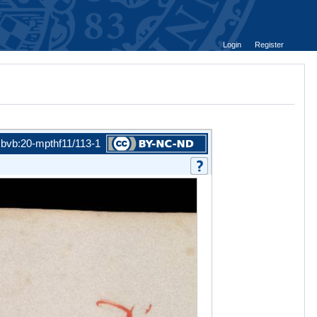
Login
Register