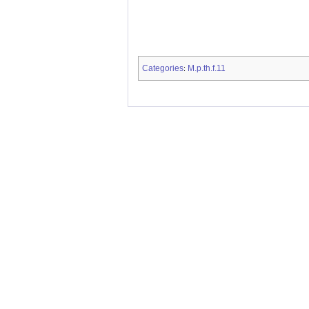
Categories
M.p.th.f.11
: