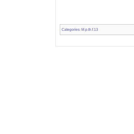
Categories
M.p.th.f.13
: