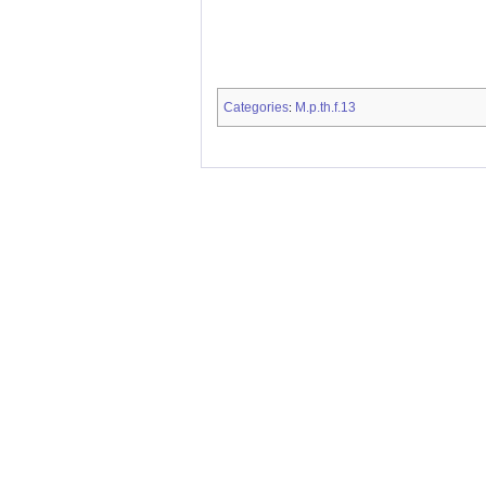
Categories
M.p.th.f.13
: