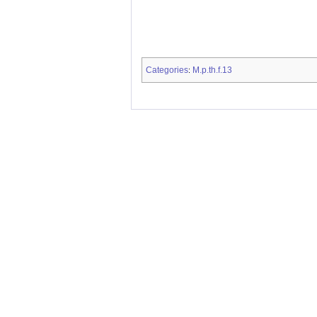
Categories
M.p.th.f.13
: