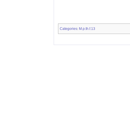
Categories
M.p.th.f.13
: