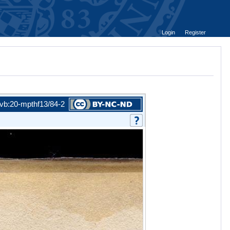
Login
Register