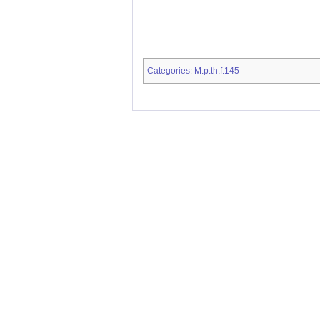
Categories
M.p.th.f.145
: