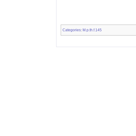
Categories
M.p.th.f.145
: