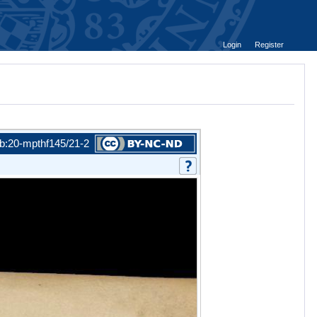
Login
Register