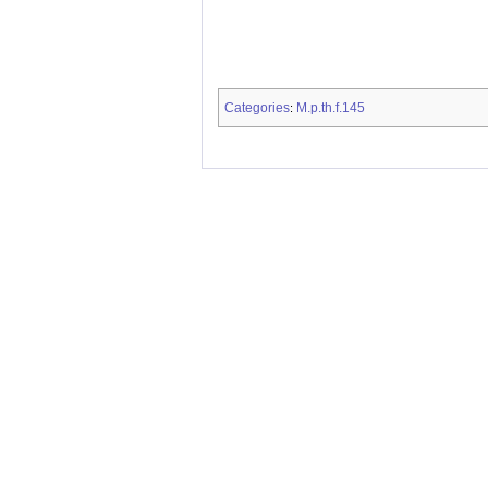
Categories
M.p.th.f.145
: