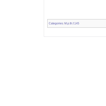
Categories
M.p.th.f.145
: